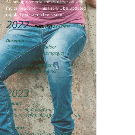
Stand-up comedy shows either as act,
mc or headliner. This list will be updated
regularly so come back soon
2022
ENGLISH
/
DUTCH
December
3. Utrecht, De Kargadoor
9. Veenendaal, De Lampegiet
14. Zwolle, Hedon
15. Apeldoorn (Besloten)
23. Veghel, De Blauwe Kei
2023
Januari
12. Heerlen, Cultuurhuis Heerlen
26. Delft, STECK
BLAUW comedy club
Februari
10. Capelle ad IJssel, Isala Theater