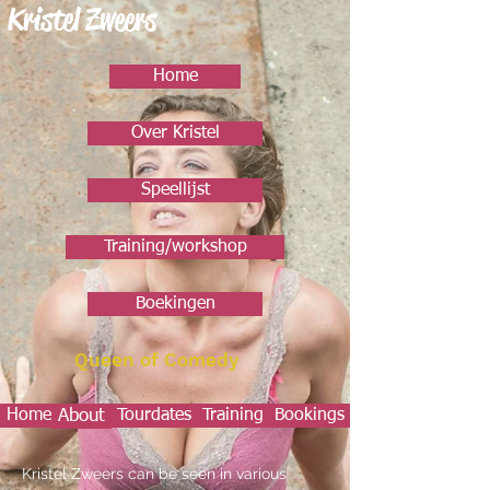
Kristel Zweers
Home
Over Kristel
Speellijst
Training/workshop
Boekingen
Queen of Comedy
Home
About
Tourdates
Training
Bookings
Kristel Zweers can be seen in various